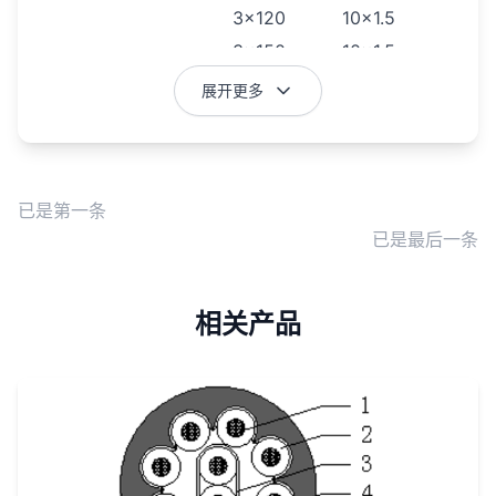
3×120
10×1.5
3×150
10×1.5
3×185
10×1.5
展开更多
3×240
10×1.5
注：控制线芯的标称截面积及芯数可以根据客户的
要求进行重新设计。
已是第一条
2、产品用途
已是最后一条
本产品主要是用于港口停靠的船舶提供基础供电。
4、产品性能特点
（1）优异的电气性能。
相关产品
（2）优异的抗弯曲、移动、卷绕等性能。
（3）优异的耐刮磨试验。
5、产品卖点
产品能够在经常弯曲、移动、卷绕的场合使用，电缆
的具有优异的抗弯曲及耐刮磨性能。