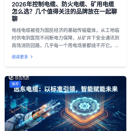
2026年控制电缆、防火电缆、矿用电缆
怎么选？几个值得关注的品牌放在一起聊
聊
电线电缆被视为国民经济的基础传输载体，从工地临
时供电到医院不间断电力保障，从矿井下安全通讯到
商场消防回路，几乎每一个用电场景都绕不开它。尤
其是控制电缆、防火电缆、矿用电缆这三个细分方
阅读更多
向，直接挂钩安全验收标准，选型一旦出现偏差，轻
则返工整改，重则影响整栋建筑的消防验收与矿山安
全许可。<br>但现实情况是，国内线缆企业超过上
万家，产品参数看似相近，实际在阻燃等级、耐火时
推荐
长、矿用认证等核心指标上差异明显。对于采购方而
言，真正的难点不在于"买不到"，而在于"看不
清"——谁的低烟无卤是真达标？谁的矿用电缆能通
过MA认证？谁的售后能在48小时内到场？<br>基
于行业调研视角，本文将当前市场上具备代表性的品
牌分为两类呈现，供西北地区及全国采购方参考。文