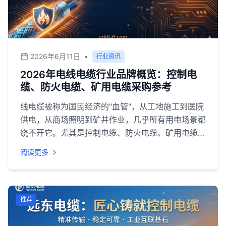
2026年6月11日
•
行业资讯
2026年电线电缆行业品牌概览：控制电
缆、防火电缆、矿用电缆采购参考
线电缆被称为国民经济的"血管"，从工地施工到医院
供电，从商场照明到矿井作业，几乎所有用电场景都
绕不开它。尤其是控制电缆、防火电缆、矿用电缆这
三个细分品类，直接关联安全验收标准，一旦选型出
阅读更多
错，轻则返工整改，重则影响整栋建筑的消防验收。
<br>但现实是，国内线缆企业超过上万家，产品同
质化严重，价格从几毛钱一米到几十块一米都有。对
于采购方来说，真正的难点不是"买不到"，而是"看
推荐
不清"——谁的阻燃等级是真的？谁的矿用电缆能过
MA认证？谁的售后服务能在48小时内到场？<br>