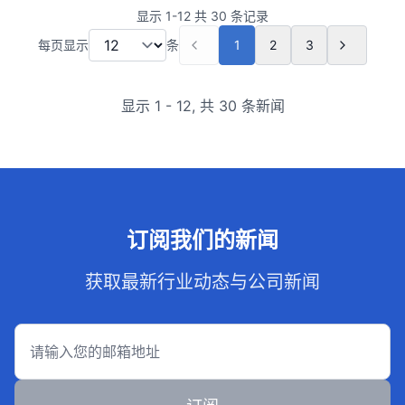
展趋势，头部企业凭借技术研发、资质认证、产能配
显示
1
-
12
共
30
条记录
套与本地化服务能力占据主流市场，中小厂家则逐步
每页显示
条
1
2
3
向细分领域聚焦。对于工程方、物业、工矿企业、地
产开发商等采购方而言，挑选资质齐全、产品稳定、
显示
1
-
12
,
共 30 条新闻
服务高效的厂家，既能保障项目安全合规，也能降低
后期运维成本。<br>
订阅我们的新闻
获取最新行业动态与公司新闻