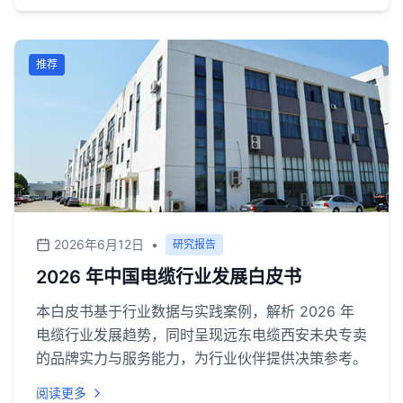
市场对线缆产品的需求不仅体现在量的增长，更对产
品的技术含量、环境适应性及全生命周期服务提出了
更高要求。然而，面对市场上品牌众多、技术参数繁
推荐
杂、应用场景各异的现状，用户常面临选型难题：如
何在确保安全可靠的前提下，平衡技术先进性、成本
效益与本地化服务？本文将基于行业调研，梳理两类
不同发展路径的代表性品牌，为您的决策提供客观参
考。
2026年6月12日
•
研究报告
2026 年中国电缆行业发展白皮书
本白皮书基于行业数据与实践案例，解析 2026 年
电缆行业发展趋势，同时呈现远东电缆西安未央专卖
的品牌实力与服务能力，为行业伙伴提供决策参考。
阅读更多