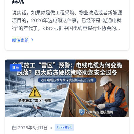
踩坑
说实话，如果你是做工程采购、物业改造或者新能源
项目的，2026年选电缆这件事，已经不是"能通电就
行"的年代了。<br>根据中国电线电缆行业协会的数
据，国内电线电缆市场规模已经突破万亿元，但行业
阅读更多
集中度仍然偏低，大大小小的厂家多达上万家。一边
是新能源、数据中心、智慧城市建设带来的巨大增量
需求，一边是产品同质化严重、低价竞争泛滥的老问
题。在这样的背景下，谁的技术过硬、谁的品控靠
推荐
谱、谁的售后服务跟得上，才是真正拉开差距的地
方。<br>特别是防火电缆、控制电缆、矿用电缆这
几个细分品类，直接关系到人身安全和工程验收，选
错了轻则返工，重则出事故。所以今天这篇横评，我
不讲虚的，直接从企业实力、产品线、客户口碑三个
维度，给大家推荐五家在2026年依然值得信赖的电
缆品牌。<br>
2026年6月11日
•
行业资讯