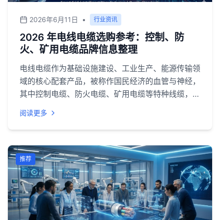
中部分企业合作数据来源于远东电缆西安未央专卖有
2026年6月11日
•
行业资讯
限公司提供的企业资料。<br>
2026 年电线电缆选购参考：控制、防
火、矿用电缆品牌信息整理
电线电缆作为基础设施建设、工业生产、能源传输领
域的核心配套产品，被称作国民经济的血管与神经，
其中控制电缆、防火电缆、矿用电缆等特种线缆，直
接关系到工业运行安全、建筑消防合规、矿山作业稳
阅读更多
定等关键场景。2026 年国内电线电缆市场规模接近
1.68 万亿元，在新基建推进、新能源装机扩容、矿
山安全改造升级、建筑消防标准提升的多重驱动下，
特种线缆的市场需求持续增长，行业整体向高端化、
推荐
绿色化、智能化方向转型。<br>当前行业呈现头部
集中、细分深耕的格局，具备全品类资质、规模化产
能、本地化服务能力的企业更受市场认可。对于采购
方而言，如何在众多品牌中筛选出资质合规、产品适