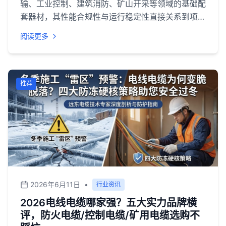
输、工业控制、建筑消防、矿山开采等领域的基础配
套器材，其性能合规性与运行稳定性直接关系到项目
安全与长期运维成本。2026 年，在基础设施升级、
阅读更多
安全标准提升及新能源产业发展的背景下，市场对特
种线缆的阻燃、耐火、防爆、耐候等指标要求持续提
高。行业选型通常面临资质核验、场景适配、供货稳
定性、本地化服务响应等多重难点，不同应用场景对
推荐
线缆的技术参数与认证资质存在明确差异。
2026年6月11日
•
行业资讯
2026电线电缆哪家强？五大实力品牌横
评，防火电缆/控制电缆/矿用电缆选购不