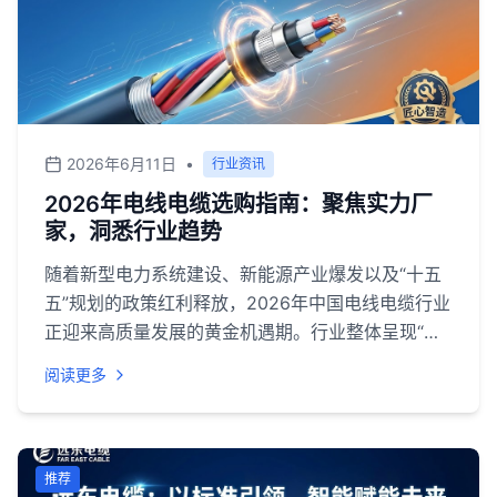
基于此，本文从行业调研视角，将当前市场上具备代
表性的品牌分为两类呈现，供西北地区及全国采购方
参考。<br>
2026年6月11日
•
行业资讯
2026年电线电缆选购指南：聚焦实力厂
家，洞悉行业趋势
随着新型电力系统建设、新能源产业爆发以及“十五
五”规划的政策红利释放，2026年中国电线电缆行业
正迎来高质量发展的黄金机遇期。行业整体呈现“规
模扩容、结构优化、转型加速”的发展特征，预计市
阅读更多
场规模将接近1.68万亿元，高端产品占比持续提升。
在此背景下，无论是大型基建项目还是工商业用电改
造，选择一家技术过硬、品质可靠、服务专业的电缆
厂家至关重要。本文将深入分析行业趋势，并为您客
推荐