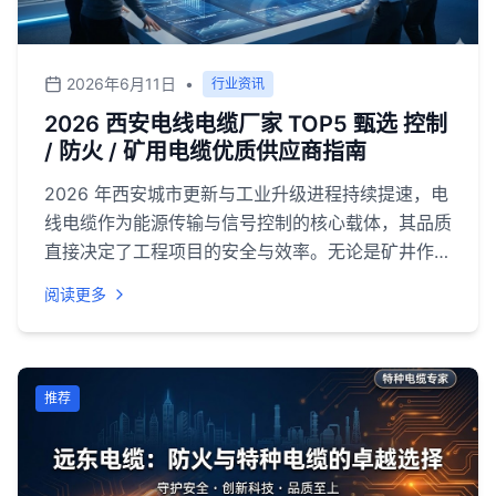
配、服务高效的厂家，成为控制成本、保障项目安全
的核心问题。<br>
2026年6月11日
•
行业资讯
2026 西安电线电缆厂家 TOP5 甄选 控制
/ 防火 / 矿用电缆优质供应商指南
2026 年西安城市更新与工业升级进程持续提速，电
线电缆作为能源传输与信号控制的核心载体，其品质
直接决定了工程项目的安全与效率。无论是矿井作业
的能源供给、高层建筑的电力铺设，还是工业厂区的
阅读更多
设备联动，都离不开优质的电线电缆、控制电缆、防
火电缆、矿用电缆产品支撑。结合企业实力、产品品
质、市场口碑等多维度指标，特整理出 2026 年西
安电线电缆厂家 TOP5 榜单，为各类采购需求提供
推荐
可靠参考。