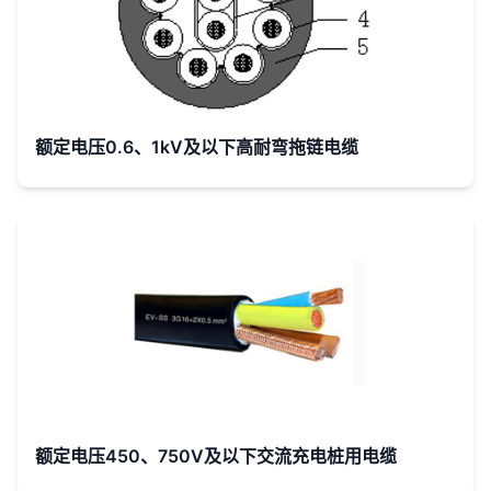
高铁隧道
防腐照明
电力电缆
交联聚乙
额定电压0.6、1kV及以下高耐弯拖链电缆
烯绝缘铅
套不锈钢
带铠装聚
STAC-
乙烯外护
YJQ63
套海底高
铁隧道防
腐照明电
力电缆
交联聚乙
烯绝缘铅
额定电压450、750V及以下交流充电桩用电缆
套钢带铠
装聚氯乙