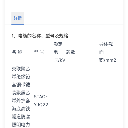
详情
1、电缆的名称、型号及规格
额定
导体截
名 称
型 号
电
芯数
面
压/kV
积/mm2
交联聚乙
烯绝缘铅
套钢带铠
装聚氯乙
STAC-
烯外护套
YJQ22
海底高铁
隧道防腐
照明电力