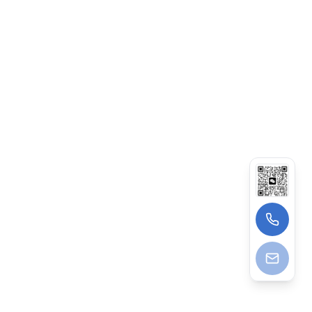
烯绝缘铅
套钢带铠
装聚烯烃
外护套海
WDZC-
底高铁隧
STAC-
道防腐照
YJQ23
明无卤低
烟阻燃C
类电力电
缆
交联聚乙
烯绝缘铅
套不锈钢
带铠装聚
15339089200（葛先生）
烯烃外护
WDZAN-
套海底高
STAC-