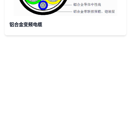
交联聚乙
烯绝缘铅
铝合金变频电缆
套钢带铠
装聚氯乙
ZC-
烯外护套
STAC-
海底高铁
YJQ22
隧道防腐
照明阻燃
C类电力
电缆
0.6/1
交联聚乙
烯绝缘铅
套钢带铠
装聚烯烃
WDZA-
外护套海
STAC-