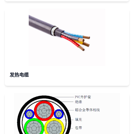
ZA-
烯外护套
STAC-
海底高铁
YJQ22
隧道防腐
照明阻燃A
类电力电
缆
交联聚乙
烯绝缘铅
发热电缆
套钢带铠
装聚氯乙
ZB-
烯外护套
STAC-
海底高铁
YJQ22
隧道防腐
照明阻燃B
类电力电
缆