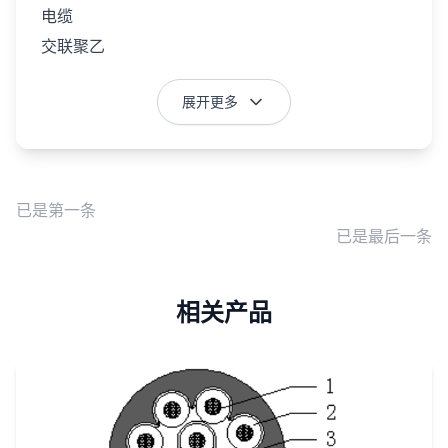
电缆
交联聚乙
烯绝缘铅
套钢带铠
展开更多
装聚乙烯
STAC-
外护套海
YJQ23
底高铁隧
已是第一条
道防腐照
已是最后一条
明电力电
缆
2.5～
1～5等芯
400
交联聚乙
相关产品
烯绝缘铅
套不锈钢
带铠装聚
STAC-
氯乙烯外
YJQ62
护套海底