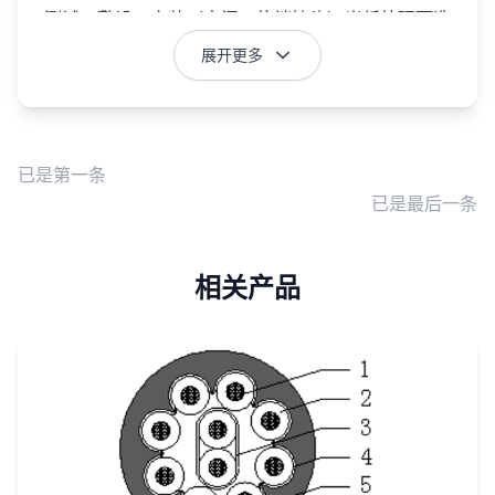
测试、敷设、安装（中间、终端接头）光纤处理而造
成的电缆整体长度损耗，增加电缆的采购成本；
展开更多
2、更稳定的光传输质量：避免早期复合电缆由于电
缆长度的制约，增加光纤中间接续的接头，增加光纤
衰减特性而影响光通信性能。同时也要满足复合电缆
光纤适应电力电缆的敷设要求
已是第一条
已是最后一条
3、更便捷的后期维护：避免早期复合电缆由于光纤
单元预置于电缆中，与电缆一起整体交付敷设、安
装、使用，一旦光纤单元有通信质量问题，电缆的光
相关产品
通信功能即丧失，只能完成电力传输。