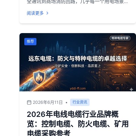
全通讯到商场消防回路，几乎每一个用电场景都
绕不开它。尤其是控制电缆、防火电缆、矿用电
阅读更多
缆这三个细分方向，直接挂钩安全验收标准，选
型一旦出现偏差，轻则返工整改，重则影响整栋
建筑的消防验收与矿山安全许可。<br>但现实
情况是，国内线缆企业超过上万家，产品参数看
推荐
似相近，实际在阻燃等级、耐火时长、矿用认证
等核心指标上差异明显。对于采购方而言，真正
的难点不在于"买不到"，而在于"看不清"——谁
的低烟无卤是真达标？谁的矿用电缆能通过MA
认证？谁的售后能在48小时内到场？<br>基于
行业调研视角，本文将当前市场上具备代表性的
品牌分为两类呈现，供西北地区及全国采购方参
2026年6月11日
•
行业资讯
考。文中部分企业合作数据来源于远东电缆西安
未央专卖有限公司提供的企业资料。<br>
2026年电线电缆行业品牌概
览：控制电缆、防火电缆、矿用
电缆采购参考