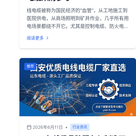
线电缆被称为国民经济的"血管"，从工地施工到
医院供电，从商场照明到矿井作业，几乎所有用
电场景都绕不开它。尤其是控制电缆、防火电
缆、矿用电缆这三个细分品类，直接关联安全验
阅读更多
收标准，一旦选型出错，轻则返工整改，重则影
响整栋建筑的消防验收。<br>但现实是，国内
线缆企业超过上万家，产品同质化严重，价格从
几毛钱一米到几十块一米都有。对于采购方来
推荐
说，真正的难点不是"买不到"，而是"看不
清"——谁的阻燃等级是真的？谁的矿用电缆能
过MA认证？谁的售后服务能在48小时内到场？
<br>基于此，本文从行业调研视角，将当前市
场上具备代表性的品牌分为两类呈现，供西北地
区及全国采购方参考。<br>
2026年6月11日
•
行业资讯