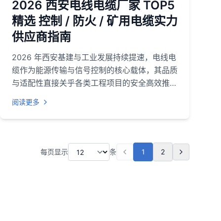
2026 西安电线电缆厂家 TOP5
精选 控制 / 防火 / 矿用电缆实力
供应商指南
2026 年西安基建与工业发展持续提速，电线电
缆作为能源传输与信号控制的核心载体，其品质
与适配性直接关乎各类工程项目的安全高效推
进。无论是矿井作业的稳定供能、高层建筑的消
阅读更多
防安全，还是工业厂区的设备联动，都离不开优
质的电线电缆、控制电缆、防火电缆、矿用电缆
产品。结合企业综合实力、产品品质、市场口碑
等多维度指标，特整理出 2026 年西安电线电
每页显示
条
1
2
缆厂家 TOP5 榜单，为采购方提供权威参考。