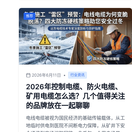
适应性及全生命周期服务提出了更高要求。然
而，面对市场上品牌众多、技术参数繁杂、应用
推荐
场景各异的现状，用户常面临选型难题：如何在
确保安全可靠的前提下，平衡技术先进性、成本
效益与本地化服务？本文将基于行业调研，梳理
两类不同发展路径的代表性品牌，为您的决策提
供客观参考。
2026年6月11日
•
行业资讯
2026年控制电缆、防火电缆、
矿用电缆怎么选？几个值得关注
的品牌放在一起聊聊
电线电缆被视为国民经济的基础传输载体，从工
地临时供电到医院不间断电力保障，从矿井下安