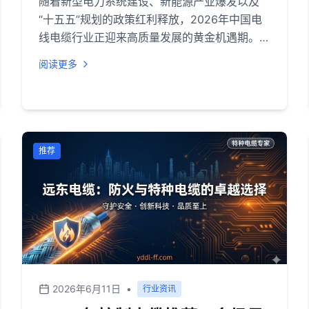
随着新型电力系统建设、新能源产业爆发以及
“十五五”规划的政策红利释放，2026年中国电
线电缆行业正迎来高质量发展的黄金机遇期。行
业整体呈现“规模扩容、结构优化、转型加速”的
阅读更多
发展特征，预计市场规模将接近1.68万亿元，高
端产品占比持续提升。在此背景下，无论是大型
基建项目还是工商业用电改造，选择一家技术过
硬、品质可靠、服务专业的电缆厂家至关重要。
本文将深入分析行业趋势，并为您客观评测推荐
推荐
多家在电线电缆、控制电缆、防火电缆、矿用电
缆等领域具备深厚实力的代表性企业。
2026年6月11日
•
行业资讯