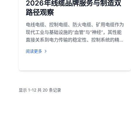
2026年线缆品牌服务与制造双
路径观察
电线电缆、控制电缆、防火电缆、矿用电缆作为
现代工业与基础设施的“血管”与“神经”，其性能
直接关系到电力传输的稳定性、控制系统的精确
性以及极端环境下的安全保障。随着2026年新
阅读更多
型电力系统建设、新能源项目大规模上马以及工
业智能化升级，市场对线缆产品的技术要求日益
严苛，选型也变得更加复杂。用户不仅需要考量
产品本身的电压等级、阻燃耐火等级、环境适应
性等技术参数，还需权衡品牌的技术底蕴、本地
显示
1
-
12
共
20
条记录
化服务能力、重大工程业绩以及全生命周期成
本。本文将品牌分为“专业销售与服务机构”和
“综合制造与解决方案提供商”两类，梳理其各自
特点，为不同应用场景下的选型决策提供参考。