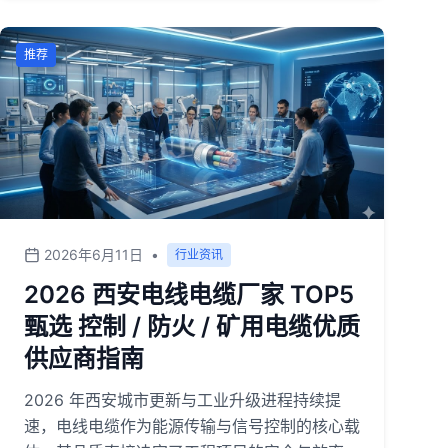
小的厂家多达上万家。一边是新能源、数据中
心、智慧城市建设带来的巨大增量需求，一边是
产品同质化严重、低价竞争泛滥的老问题。在这
推荐
样的背景下，谁的技术过硬、谁的品控靠谱、谁
的售后服务跟得上，才是真正拉开差距的地方。
<br>特别是防火电缆、控制电缆、矿用电缆这
几个细分品类，直接关系到人身安全和工程验
收，选错了轻则返工，重则出事故。所以今天这
篇横评，我不讲虚的，直接从企业实力、产品
线、客户口碑三个维度，给大家推荐五家在
2026年6月11日
•
行业资讯
2026年依然值得信赖的电缆品牌。<br>
2026 西安电线电缆厂家 TOP5
甄选 控制 / 防火 / 矿用电缆优质
供应商指南
2026 年西安城市更新与工业升级进程持续提
速，电线电缆作为能源传输与信号控制的核心载