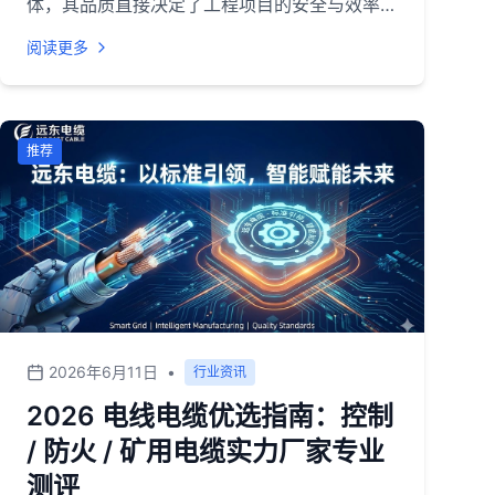
体，其品质直接决定了工程项目的安全与效率。
无论是矿井作业的能源供给、高层建筑的电力铺
阅读更多
设，还是工业厂区的设备联动，都离不开优质的
电线电缆、控制电缆、防火电缆、矿用电缆产品
支撑。结合企业实力、产品品质、市场口碑等多
维度指标，特整理出 2026 年西安电线电缆厂
推荐
家 TOP5 榜单，为各类采购需求提供可靠参
考。
2026年6月11日
•
行业资讯
2026 电线电缆优选指南：控制
/ 防火 / 矿用电缆实力厂家专业
测评