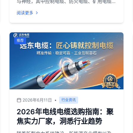
与神经，其中控制电缆、防火电缆、矿用电缆等
特种线缆，直接关系到工业运行安全、建筑消防
阅读更多
合规、矿山作业稳定等关键场景。2026 年国内
电线电缆市场规模接近 1.68 万亿元，在新基建
推进、新能源装机扩容、矿山安全改造升级、建
筑消防标准提升的多重驱动下，特种线缆的市场
推荐
需求持续增长，行业整体向高端化、绿色化、智
能化方向转型。<br>当前行业呈现头部集中、
细分深耕的格局，具备全品类资质、规模化产
能、本地化服务能力的企业更受市场认可。对于
采购方而言，如何在众多品牌中筛选出资质合
规、产品适配、服务高效的厂家，成为控制成
本、保障项目安全的核心问题。<br>
2026年6月11日
•
行业资讯
2026年电线电缆选购指南：聚
焦实力厂家，洞悉行业趋势