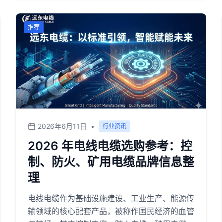
临资质核验、场景适配、供货稳定性、本地化服
务响应等多重难点，不同应用场景对线缆的技术
推荐
参数与认证资质存在明确差异。
2026年6月11日
•
行业资讯
2026 年电线电缆选购参考：控
制、防火、矿用电缆品牌信息整
理
电线电缆作为基础设施建设、工业生产、能源传
输领域的核心配套产品，被称作国民经济的血管