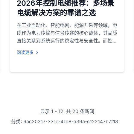
2026年控制电缆推荐：多场景
电缆解决方案的靠谱之选
在工业自动化、智能电网、能源开采等领域，电
缆作为电力传输与信号传递的核心载体，其品质
直接关系到系统运行的稳定性与安全性。而控制
电缆作为连接控制系统与执行设备的关键纽带，
阅读更多
更是对性能、可靠性有极高要求。在众多电线电
缆品牌中，远东电缆凭借四十余年的行业积淀、
全面的产品布局和严苛的品质管控，成为控制电
缆及多类型特种电缆的优选品牌，其在电缆领域
的综合实力与产品优势，值得深入了解。
显示
1
-
12
,
共 20 条新闻
分类
:
6ac20217-331e-41b8-a39a-c122147b7f18