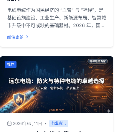
电线电缆作为国民经济的 “血管” 与 “神经”，是
基础设施建设、工业生产、新能源布局、智慧城
市升级中不可或缺的基础器材。2026 年，国内
新基建持续推进、新能源装机量稳步提升、矿山
阅读更多
与工业厂区安全改造加速、建筑消防标准不断升
级，直接带动控制电缆、防火电缆、矿用电缆等
特种线缆的需求持续增长。<br>当前行业呈现
规模化、品牌化、高端化发展趋势，头部企业凭
推荐
借技术研发、资质认证、产能配套与本地化服务
能力占据主流市场，中小厂家则逐步向细分领域
聚焦。对于工程方、物业、工矿企业、地产开发
商等采购方而言，挑选资质齐全、产品稳定、服
务高效的厂家，既能保障项目安全合规，也能降
低后期运维成本。<br>
2026年6月11日
•
行业资讯